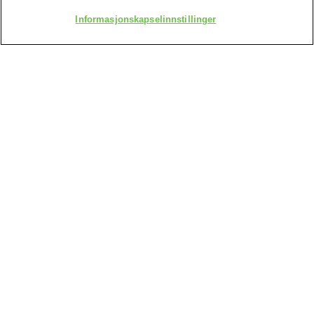
SLIDE 0
SLIDE 1
SLIDE 2
SLIDE 3
Informasjonskapselinnstillinger
KLIKK PÅ EN INGREDIENS FOR Å LESE
MER
ADRESSE
GARNIER
14, rue Royale 75008 Paris France
kontakt@loreal.com
KUNDESERVICE
Kontakt oss