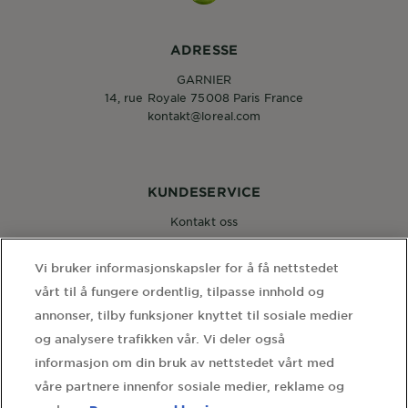
ADRESSE
GARNIER
14, rue Royale 75008 Paris France
kontakt@loreal.com
KUNDESERVICE
Kontakt oss
Vi bruker informasjonskapsler for å få nettstedet
FØLG OSS
vårt til å fungere ordentlig, tilpasse innhold og
annonser, tilby funksjoner knyttet til sosiale medier
og analysere trafikken vår. Vi deler også
informasjon om din bruk av nettstedet vårt med
våre partnere innenfor sosiale medier, reklame og
WEBSITE LINKS