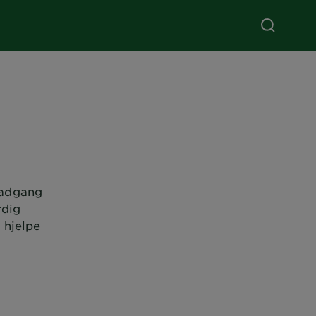
 adgang
rdig
 hjelpe