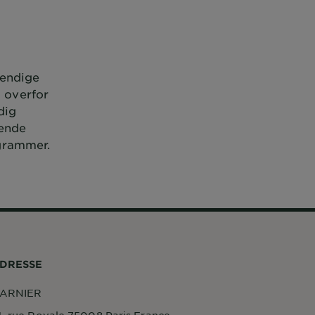
tendige
 overfor
dig
nende
ogrammer.
DRESSE
ARNIER