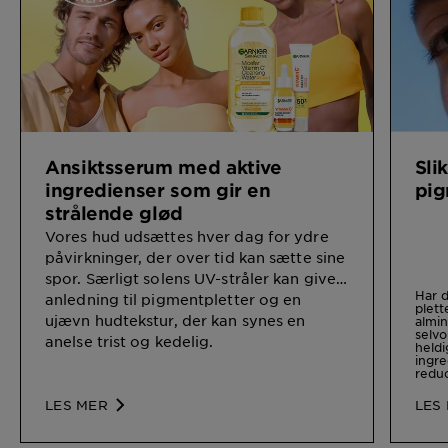
Ansiktsserum med aktive
Sli
ingredienser som gir en
pig
strålende glød
Vores hud udsættes hver dag for ydre
påvirkninger, der over tid kan sætte sine
spor. Særligt solens UV-stråler kan give
Har 
anledning til pigmentpletter og en
plett
ujævn hudtekstur, der kan synes en
almin
selvo
anelse trist og kedelig.
heldi
ingre
redu
LES MER
LES