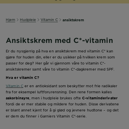
Hjem
Hudpleie
Vitamin C
ansiktskrem
Ansiktskrem med C*-vitamin
Er du nysgjerrig på hva en ansiktskrem med vitamin C* kan
gjøre for huden din, eller er du usikker på hvilken krem som
passer for deg? Her går vi gjennom våre to vitamin C*-
ansiktskremer samt våre to vitamin C*-dagkremer med SPF.
Hva er vitamin C?
Vitamin C
er en antioksidant som beskytter mot frie radikaler
fra for eksempel luftforurensning. Den rene formen kalles
askorbinsyre
, men i hudpleie brukes ofte
C-vitaminderivater
fordi de er mer stabile og mildere for huden. Disse derivatene
er blant annet kjent for å gi glød og jevnere hudtone – og det
er dem du finner i Garniers Vitamin C*-serie.