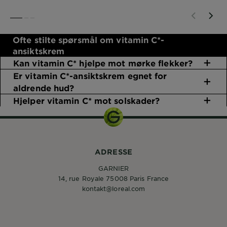
SLIDE 1
SLIDE 2
SLIDE 3
Ofte stilte spørsmål om vitamin C*-
ansiktskrem
Kan vitamin C* hjelpe mot mørke flekker?
Er vitamin C*-ansiktskrem egnet for
aldrende hud?
Hjelper vitamin C* mot solskader?
ADRESSE
GARNIER
14, rue Royale 75008 Paris France
kontakt@loreal.com