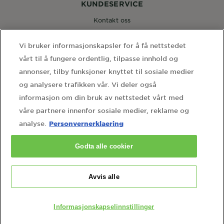
KUNDESERVICE
Kontakt oss
Vi bruker informasjonskapsler for å få nettstedet
FØLG OSS
vårt til å fungere ordentlig, tilpasse innhold og
annonser, tilby funksjoner knyttet til sosiale medier
og analysere trafikken vår. Vi deler også
informasjon om din bruk av nettstedet vårt med
våre partnere innenfor sosiale medier, reklame og
WEBSITE LINKS
Personvernerklaering
analyse.
home
sidekart
personvernerklaering
Godta alle cookier
informasjonskapselinnstillinger
kontakt personvernombudet
Avvis alle
Country
Country
Informasjonskapselinnstillinger
L'Oreal Norge AS