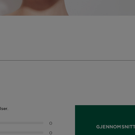
lser.
0
GJENNOMSNIT
0