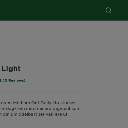
 Light
5 (0 Reviews)
ream Medium 5in1 Daily Moisturiser
n one-dagkrem med mineralpigment som
n din umiddelbart ser vakrere ut.
ttes og fuktes og hudtonen virker
med mer glød.