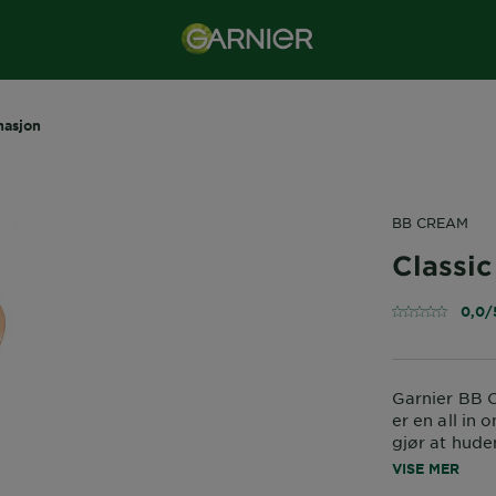
masjon
BB CREAM
Classic
0,0/
Garnier BB C
er en all i
gjør at hude
Huden besky
VISE MER
jevnere og 