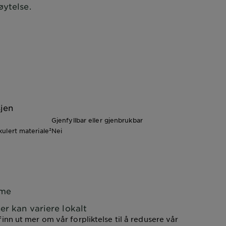
øytelse.
sjen
Gjenfyllbar eller gjenbrukbar
kulert materiale²
Nei
sme
er kan variere lokalt
inn ut mer om vår forpliktelse til å redusere vår