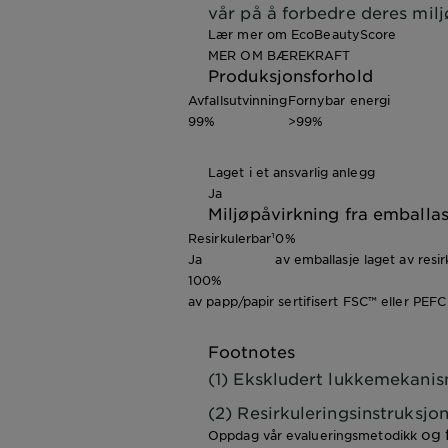
vår på å forbedre deres milj
Lær mer om EcoBeautyScore
MER OM BÆREKRAFT
Produksjonsforhold
Avfallsutvinning
Fornybar energi
99%
>99%
Laget i et ansvarlig anlegg
Ja
Miljøpåvirkning fra emballa
Resirkulerbar¹
0%
Ja
av emballasje laget av resir
100%
av papp/papir sertifisert FSC™ eller PEFC
Footnotes
(1) Ekskludert lukkemekani
(2) Resirkuleringsinstruksjon
og f
Oppdag vår evalueringsmetodikk