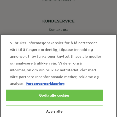
KUNDESERVICE
Kontakt oss
Vi bruker informasjonskapsler for å få nettstedet
FØLG OSS
vårt til å fungere ordentlig, tilpasse innhold og
annonser, tilby funksjoner knyttet til sosiale medier
og analysere trafikken vår. Vi deler også
informasjon om din bruk av nettstedet vårt med
våre partnere innenfor sosiale medier, reklame og
WEBSITE LINKS
Personvernerklaering
analyse.
home
sidekart
personvernerklaering
Godta alle cookier
informasjonskapselinnstillinger
kontakt personvernombudet
Avvis alle
Country
Country