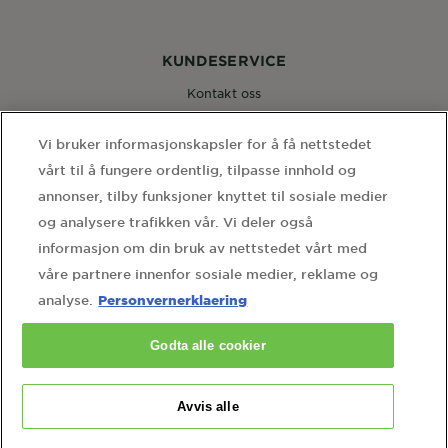
KUNDESERVICE
Kontakt oss
Vi bruker informasjonskapsler for å få nettstedet
FØLG OSS
vårt til å fungere ordentlig, tilpasse innhold og
annonser, tilby funksjoner knyttet til sosiale medier
og analysere trafikken vår. Vi deler også
informasjon om din bruk av nettstedet vårt med
våre partnere innenfor sosiale medier, reklame og
WEBSITE LINKS
Personvernerklaering
analyse.
home
sidekart
personvernerklaering
Godta alle cookier
informasjonskapselinnstillinger
kontakt personvernombudet
Avvis alle
Country
Country