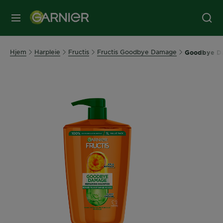
MENY
Hjem
Harpleie
Fructis
Fructis Goodbye Damage
Goodbye D