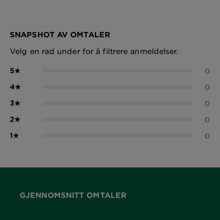
SNAPSHOT AV OMTALER
Velg en rad under for å filtrere anmeldelser.
5
★
0
4
★
0
3
★
0
2
★
0
1
★
0
GJENNOMSNITT OMTALER