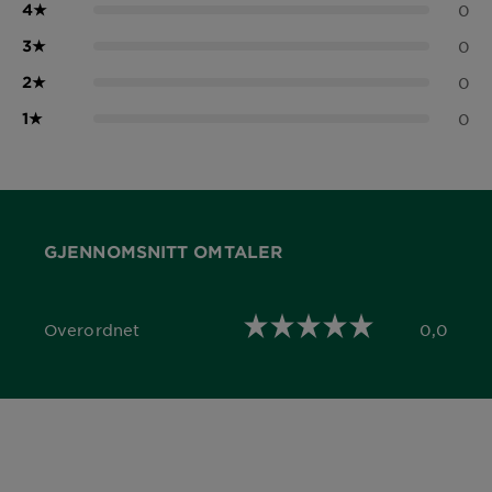
4
★
0
3
★
0
2
★
0
1
★
0
GJENNOMSNITT OMTALER
Overordnet
0,0
0,0 out of 5 stars