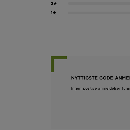
2
★
1
★
NYTTIGSTE GODE ANME
Ingen positive anmeldelser fun