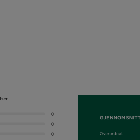
lser.
0
GJENNOMSNIT
0
0
Overordnet
0,0 out of 5 stars