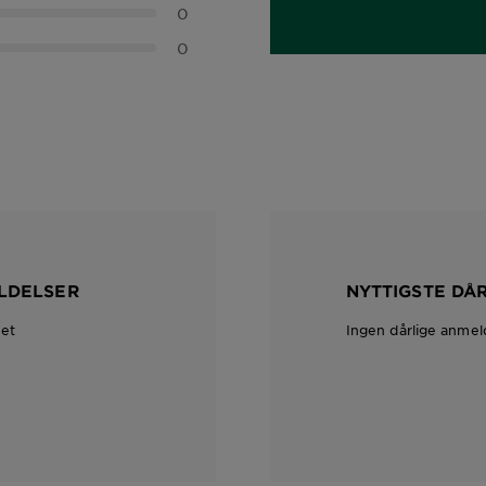
0
0
LDELSER
NYTTIGSTE DÅ
net
Ingen dårlige anmel