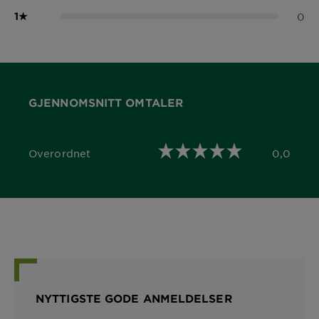
1
★
0
GJENNOMSNITT OMTALER
Overordnet
0,0
0,0 out of 5 stars
NYTTIGSTE GODE ANMELDELSER