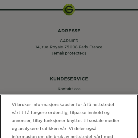
ADRESSE
GARNIER
14, rue Royale 75008 Paris France
[email protected]
KUNDESERVICE
Kontakt oss
Vi bruker informasjonskapsler for å få nettstedet
FØLG OSS
vårt til å fungere ordentlig, tilpasse innhold og
annonser, tilby funksjoner knyttet til sosiale medier
og analysere trafikken vår. Vi deler også
informasjon om din bruk av nettstedet vårt med