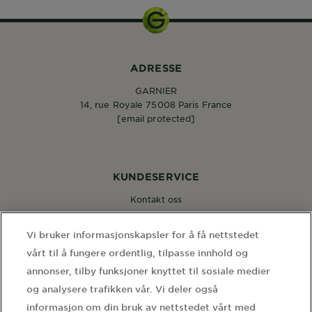
ADRESSE
GARNIER
14, rue Royale 75008 Paris France
[email protected]
KUNDESERVICE
Kontakt oss
Vi bruker informasjonskapsler for å få nettstedet
FØLG OSS
vårt til å fungere ordentlig, tilpasse innhold og
annonser, tilby funksjoner knyttet til sosiale medier
og analysere trafikken vår. Vi deler også
informasjon om din bruk av nettstedet vårt med