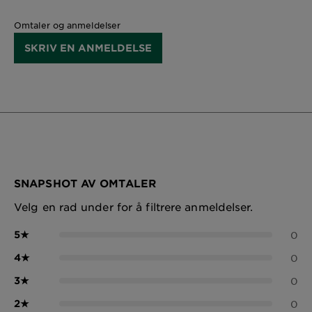
Omtaler og anmeldelser
SKRIV EN ANMELDELSE
SNAPSHOT AV OMTALER
Velg en rad under for å filtrere anmeldelser.
5
★
0
4
★
0
3
★
0
2
★
0