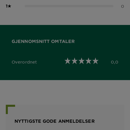
1
★
0
GJENNOMSNITT OMTALER
Overordnet
0,0
0,0 out of 5 stars
NYTTIGSTE GODE ANMELDELSER