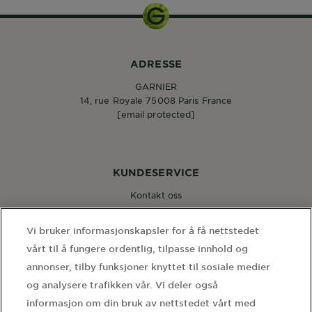
ADRESSE
GARNIER
14, rue Royale 75008 Paris France
[email protected]
KUNDESERVICE
Kontakt oss
Vi bruker informasjonskapsler for å få nettstedet
FØLG OSS
vårt til å fungere ordentlig, tilpasse innhold og
annonser, tilby funksjoner knyttet til sosiale medier
og analysere trafikken vår. Vi deler også
informasjon om din bruk av nettstedet vårt med