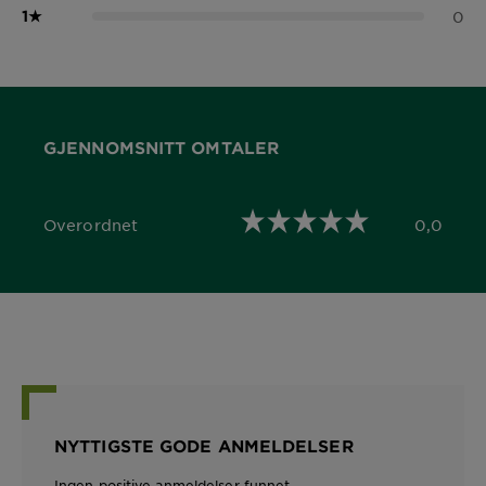
1
★
0
GJENNOMSNITT OMTALER
Overordnet
0,0
0,0 out of 5 stars
NYTTIGSTE GODE ANMELDELSER
Ingen positive anmeldelser funnet