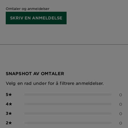
Omtaler og anmeldelser
SKRIV EN ANMELDELSE
SNAPSHOT AV OMTALER
Velg en rad under for å filtrere anmeldelser.
5
★
0
4
★
0
3
★
0
2
★
0