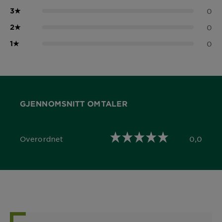
3
★
0
2
★
0
1
★
0
GJENNOMSNITT OMTALER
Overordnet
0,0
0,0 out of 5 stars