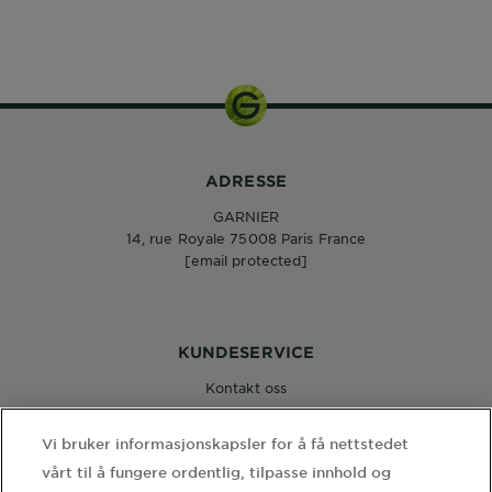
1pcs
ADRESSE
GARNIER
14, rue Royale 75008 Paris France
[email protected]
KUNDESERVICE
Kontakt oss
Vi bruker informasjonskapsler for å få nettstedet
FØLG OSS
vårt til å fungere ordentlig, tilpasse innhold og